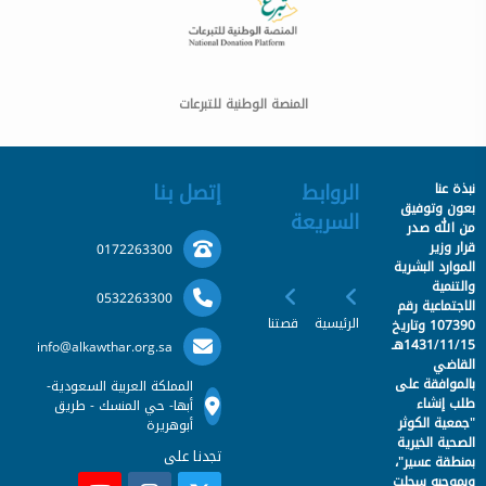
المنصة الوطنية للتبرعات
الروابط
إتصل بنا
نبذة عنا
بعون وتوفيق
السريعة
من الله صدر
قرار وزير
0172263300
الموارد البشرية
والتنمية
0532263300
الاجتماعية رقم
الرئيسية
قصتنا
107390 وتاريخ
1431/11/15هـ
info@alkawthar.org.sa
القاضي
بالموافقة على
المملكة العربية السعودية-
طلب إنشاء
أبها- حي المنسك - طريق
"جمعية الكوثر
أبوهريرة
الصحية الخيرية
تجدنا على
بمنطقة عسير"،
وبموجبه سجلت