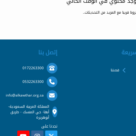
يوجد محتوي في الوقت الحالي
رونا قريبا مع المزيد من التحديثات..
سريعة
إتصل بنا
0172263300
قصتنا
0532263300
info@alkawthar.org.sa
المملكة العربية السعودية-
أبها- حي المنسك - طريق
أبوهريرة
تجدنا على