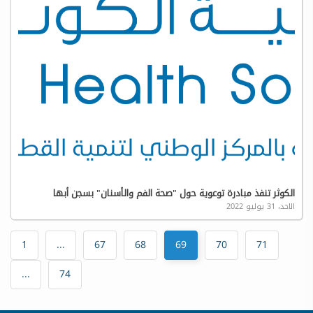
الكوثر تنفذ مبادرة توعوية حول "صحة الفم والأسنان" بسجن أبها
الاحد، 31 يوليو 2022
1
...
67
68
69
70
71
...
74