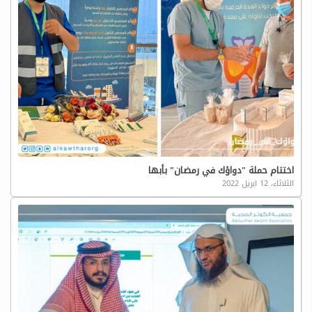
اختتام حملة "دواؤك في رمضان" بأبها
الثلاثاء، 12 ابريل 2022