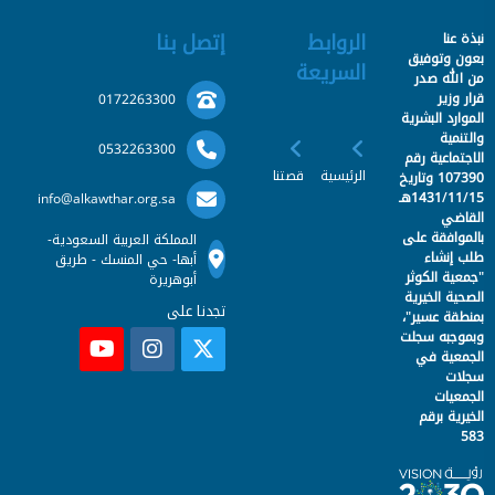
الروابط
إتصل بنا
نبذة عنا
بعون وتوفيق
السريعة
من الله صدر
قرار وزير
0172263300
الموارد البشرية
والتنمية
0532263300
الاجتماعية رقم
الرئيسية
قصتنا
107390 وتاريخ
1431/11/15هـ
info@alkawthar.org.sa
القاضي
بالموافقة على
المملكة العربية السعودية-
طلب إنشاء
أبها- حي المنسك - طريق
"جمعية الكوثر
أبوهريرة
الصحية الخيرية
تجدنا على
بمنطقة عسير"،
وبموجبه سجلت
الجمعية في
سجلات
الجمعيات
الخيرية برقم
583