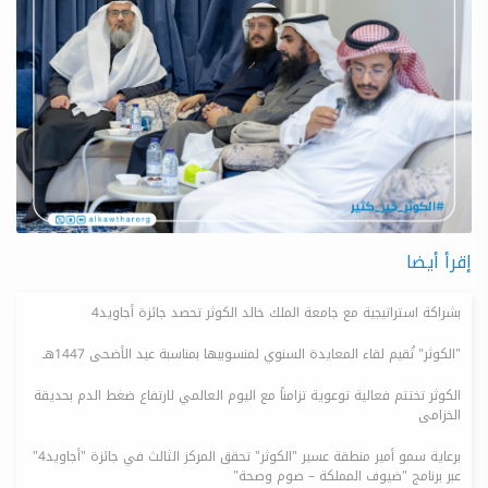
إقرأ أيضا
بشراكة استراتيجية مع جامعة الملك خالد الكوثر تحصد جائزة أجاويد4
"الكوثر" تُقيم لقاء المعايدة السنوي لمنسوبيها بمناسبة عيد الأضحى 1447هـ
الكوثر تختتم فعالية توعوية تزامناً مع اليوم العالمي لارتفاع ضغط الدم بحديقة
الخزامى
برعاية سمو أمير منطقة عسير "الكوثر" تحقق المركز الثالث في جائزة "أجاويد4"
عبر برنامج "ضيوف المملكة – صوم وصحة"