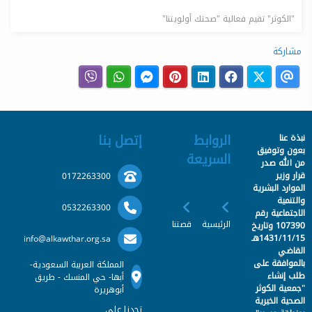
"الكوثر" تقيم فعالية "صحتك أولويتنا"
مشاركة
الروابط
إتصل بنا
نبذة عنا
بعون وتوفيق
السريعة
من الله صدر
قرار وزير
0172263300
الموارد البشرية
والتنمية
0532263300
الاجتماعية رقم
الرئيسية
قصتنا
107390 وتاريخ
1431/11/15هـ
info@alkawthar.org.sa
القاضي
بالموافقة على
المملكة العربية السعودية-
طلب إنشاء
أبها- حي المنسك - طريق
"جمعية الكوثر
أبوهريرة
الصحية الخيرية
تجدنا على